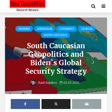
ARMENIA
AZERBAIJAN
COMMENTS
GEORGIA
SOUTH CAUCASUS
South Caucasian
Geopolitics and
Biden`s Global
Security Strategy
Rauf Rajabov
02.03.2021