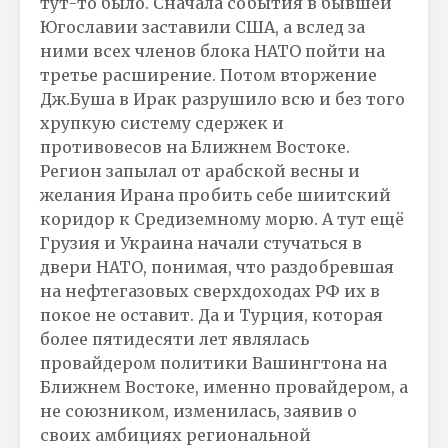
тут-то было. Сначала события в бывшей
Югославии заставили США, а вслед за
ними всех членов блока НАТО пойти на
третье расширение. Потом вторжение
Дж.Буша в Ирак разрушило всю и без того
хрупкую систему сдержек и
противовесов на Ближнем Востоке.
Регион запылал от арабской весны и
желания Ирана пробить себе шиитский
коридор к Средиземному морю. А тут ещё
Грузия и Украина начали стучаться в
двери НАТО, понимая, что раздобревшая
на нефтегазовых сверхдоходах РФ их в
покое не оставит. Да и Турция, которая
более пятидесяти лет являлась
провайдером политики Вашингтона на
Ближнем Востоке, именно провайдером, а
не союзником, изменилась, заявив о
своих амбициях региональной