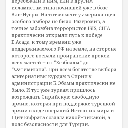
перебежали к ним, или к другим
исламистам типа почившей уже в бозе
Аль-Нусры. На тот момент у американцев
особого выбора не было. Разгромив, а
точнее забомбив террористов ISIS, США
практически открыли путь к победе
Б.Асада, к тому времени уже
поддерживаемого РФ на земле, на стороне
которого воевали проиранские прокси
всех мастей – от “Хезболлы” до
“Фатимиюна”. При всем богатстве выбора
альтернативы курдам в Сирии у
администрации Б.Обамы практически не
было. И тут уже туркам пришлось
возрождать Сирийскую свободную
армию, которая при поддержке турецкой
армии в ходе операций Источник мира и
Щит Евфрата создала какой-никакой, а
пояс безопасности для Турции.