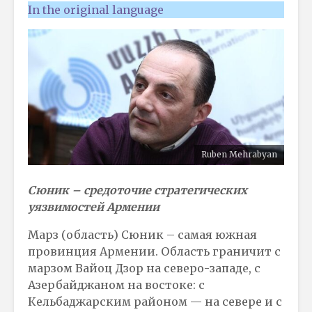
In the original language
Ruben Mehrabyan
Сюник – средоточие стратегических
уязвимостей Армении
Марз (область) Сюник – самая южная
провинция Армении. Область граничит с
марзом Вайоц Дзор на северо-западе, с
Азербайджаном на востоке: с
Кельбаджарским районом — на севере и с